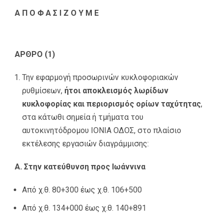
Α Π Ο Φ Α Σ Ι Ζ Ο Υ Μ Ε
ΑΡΘΡΟ (1)
Την εφαρμογή προσωρινών κυκλοφοριακών
ρυθμίσεων,
ήτοι αποκλεισμός λωρίδων
κυκλοφορίας και περιορισμός ορίων ταχύτητας
,
στα κάτωθι σημεία ή τμήματα του
αυτοκινητόδρομου ΙΟΝΙΑ ΟΔΟΣ, στο πλαίσιο
εκτέλεσης εργασιών διαγράμμισης:
Α. Στην κατεύθυνση προς Ιωάννινα
Από χ.θ. 80+300 έως χ.θ. 106+500
Από χ.θ. 134+000 έως χ.θ. 140+891