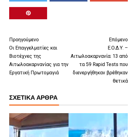
Προηγούμενο
Επόμενο
Οι Επαγγελματίες και
Ε.Ο.Δ.Υ. –
Βιοτέχνες της
Αιτωλοακαρνανία: 13 από
Αιτωλοακαρνανίας για την
τα 59 Rapid Tests που
Εργατική Πρωτομαγιά
διενεργήθηκαν βρέθηκαν
θετικά
ΣΧΕΤΙΚΆ ΆΡΘΡΑ