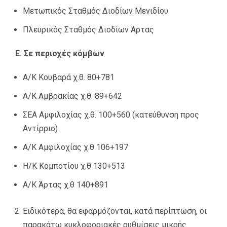
Μετωπικός Σταθμός Διοδίων Μενιδίου
Πλευρικός Σταθμός Διοδίων Άρτας
Ε. Σε περιοχές κόμβων
Α/Κ Κουβαρά χ.θ. 80+781
Α/Κ Αμβρακίας χ.θ. 89+642
ΣΕΑ Αμφιλοχίας χ.θ. 100+560 (κατεύθυνση προς
Αντίρριο)
Α/Κ Αμφιλοχίας χ.θ 106+197
Η/Κ Κομποτίου χ.θ 130+513
Α/Κ Άρτας χ.θ 140+891
Ειδικότερα, θα εφαρμόζονται, κατά περίπτωση, οι
παρακάτω κυκλοφοριακές ρυθμίσεις μικρής