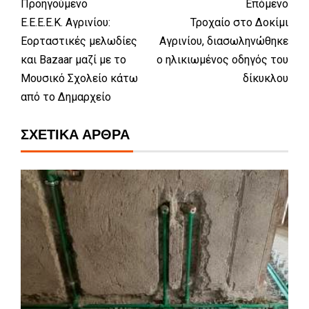
Προηγούμενο
Επόμενο
Ε.Ε.Ε.Ε.Κ. Αγρινίου:
Τροχαίο στο Δοκίμι
Εορταστικές μελωδίες
Αγρινίου, διασωληνώθηκε
και Bazaar μαζί με το
ο ηλικιωμένος οδηγός του
Μουσικό Σχολείο κάτω
δίκυκλου
από το Δημαρχείο
ΣΧΕΤΙΚΆ ΆΡΘΡΑ