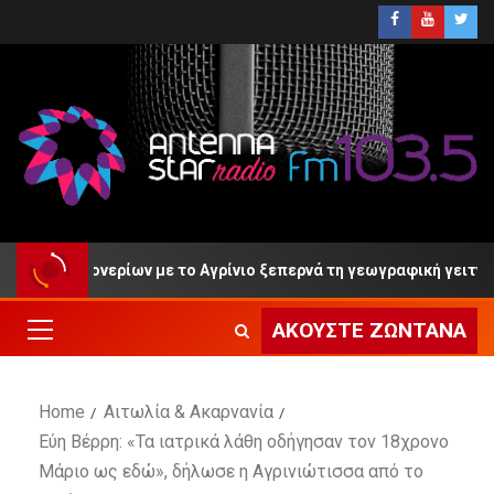
 Κρυονερίων με το Αγρίνιο ξεπερνά τη γεωγραφική γειτνίαση»
ΑΚΟΎΣΤΕ ΖΩΝΤΑΝΆ
Home
Αιτωλία & Ακαρνανία
Εύη Βέρρη: «Τα ιατρικά λάθη οδήγησαν τον 18χρονο
Μάριο ως εδώ», δήλωσε η Αγρινιώτισσα από το