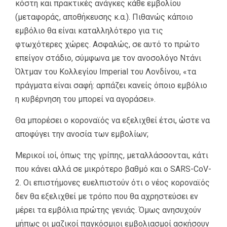
κόστη και πρακτικές ανάγκες κάθε εμβολίου
(μεταφοράς, αποθήκευσης κ.α.). Πιθανώς κάποιο
εμβόλιο θα είναι καταλληλότερο για τις
φτωχότερες χώρες. Ασφαλώς, σε αυτό το πρώτο
επείγον στάδιο, σύμφωνα με τον ανοσολόγο Ντάνι
Όλτμαν του Κολλεγίου Imperial του Λονδίνου, «τα
πράγματα είναι σαφή: αρπάζει κανείς όποιο εμβόλιο
η κυβέρνηση του μπορεί να αγοράσει».
Θα μπορέσει ο κοροναϊός να εξελιχθεί έτσι, ώστε να
αποφύγει την ανοσία των εμβολίων;
Μερικοί ιοί, όπως της γρίπης, μεταλλάσσονται, κάτι
που κάνει αλλά σε μικρότερο βαθμό και ο SARS-CoV-
2. Οι επιστήμονες ευελπιστούν ότι ο νέος κοροναϊός
δεν θα εξελιχθεί με τρόπο που θα αχρηστεύσει εν
μέρει τα εμβόλια πρώτης γενιάς. Όμως ανησυχούν
μήπως οι μαζικοί παγκόσμιοι εμβολιασμοί ασκήσουν