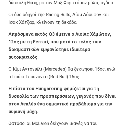
δύσκολη θέση, με τον Μαξ Φερστάπεν μόλις όγδοο.
Οι δύο οδηγοί της Racing Bulls, Λίαμ Λόουσον και
Ισακ Χάτζαρ, κλείνουν τη δεκάδα.
Απρόσμενα εκτός Q3 έμεινε ο Λιούις Χάμιλτον,
12ος με τη Ferrari, που μετά το τέλος των
δοκιμαστικών εμφανίστηκε ιδιαίτερα
αυτοκριτικός.
Ο Κίμι Αντονιέλι (Mercedes) θα ξεκινήσει 15ος, ενώ
ο Γιούκι Τσουνόντα (Red Bull) 16ος.
Η πίστα του Hungaroring φημίζεται για τη
δυσκολία των προσπεράσεων, γεγονός που δίνει
στον Λεκλέρ ένα σημαντικό προβάδισμα για την
αυριανή μάχη.
Ωστόσο, οι McLaren δείχνουν ικανές να του