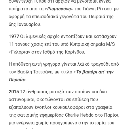
συνέντευξη Τύπου ότι άρχισε να μελοποιεί εννέα
ποιήματα από τη «
Ρωμιοσύνη
» του Γιάννη Ρίτσου, με
αφορμή τα επεισοδιακά γεγονότα του Πειραιά της
6ης Ιανουαρίου.
1977
Οι λιμενικές αρχές εντοπίζουν και κατάσχουν
11 τόνους χασίς επί του υπό Κυπριακή σημαία Μ/S
«Γκλόρια» στον Ισθμό της Κορίνθου.
Η υπόθεση αυτή γρήγορα γίνεται λαϊκό τραγούδι από
τον Βασίλη Τσιτσάνη, με τίτλο «
Το βαπόρι απ’ την
Περσία
».
2015
12 άνθρωποι, μεταξύ των οποίων και δύο
αστυνομικοί, σκοτώνονται σε επίθεση που
εξαπολύουν ένοπλοι κουκουλοφόροι στα γραφεία
της σατιρικής εφημερίδας Charlie Hebdo στο Παρίσι,
μια ενέργεια χωρίς προηγούμενο στην ιστορία του