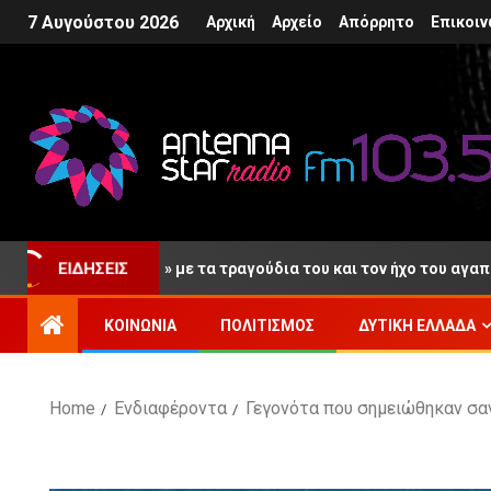
7 Αυγούστου 2026
Αρχική
Αρχείο
Απόρρητο
Επικοιν
υταίο «αντίο» με τα τραγούδια του και τον ήχο του αγαπημένου τ
ΕΙΔΉΣΕΙΣ
ΚΟΙΝΩΝΊΑ
ΠΟΛΙΤΙΣΜΌΣ
ΔΥΤΙΚΉ ΕΛΛΆΔΑ
Home
Ενδιαφέροντα
Γεγονότα που σημειώθηκαν σαν