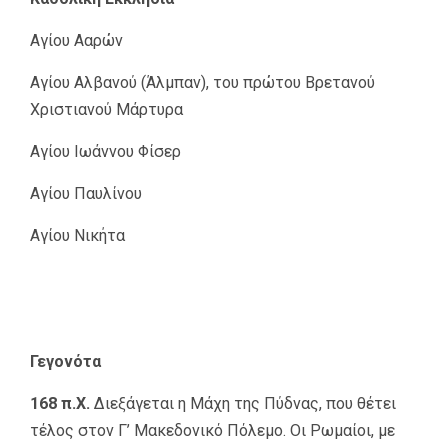
Αγίου Ααρών
Αγίου Αλβανού (Άλμπαν), του πρώτου Βρετανού
Χριστιανού Μάρτυρα
Αγίου Ιωάννου Φίσερ
Αγίου Παυλίνου
Αγίου Νικήτα
Γεγονότα
168 π.Χ.
Διεξάγεται η Μάχη της Πύδνας, που θέτει
τέλος στον Γ’ Μακεδονικό Πόλεμο. Οι Ρωμαίοι, με