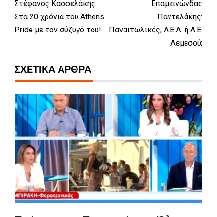
Στέφανος Κασσελάκης:
Επαμεινώνδας
Στα 20 χρόνια του Athens
Παντελάκης:
Pride με τον σύζυγό του!
Παναιτωλικός, Α.Ε.Λ. ή Α.Ε.
Λεμεσού;
ΣΧΕΤΙΚΆ ΆΡΘΡΑ