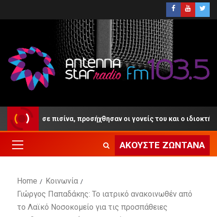
νίγηκε σε πισίνα, προσήχθησαν οι γονείς του και ο ιδιοκτήτης του
ΑΚΟΎΣΤΕ ΖΩΝΤΑΝΆ
Home
Κοινωνία
Γιώργος Παπαδάκης: Το ιατρικό ανακοινωθέν από
το Λαϊκό Νοσοκομείο για τις προσπάθειες