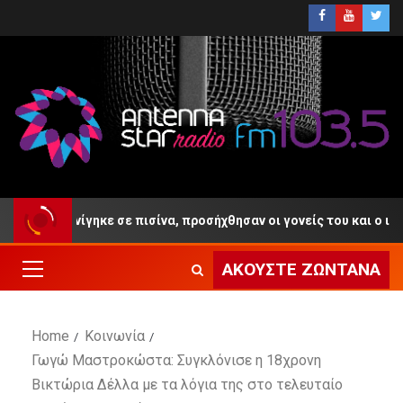
τών πνίγηκε σε πισίνα, προσήχθησαν οι γονείς του και ο ιδιοκτήτ
ΑΚΟΎΣΤΕ ΖΩΝΤΑΝΆ
Home
Κοινωνία
Γωγώ Μαστροκώστα: Συγκλόνισε η 18χρονη
Βικτώρια Δέλλα με τα λόγια της στο τελευταίο