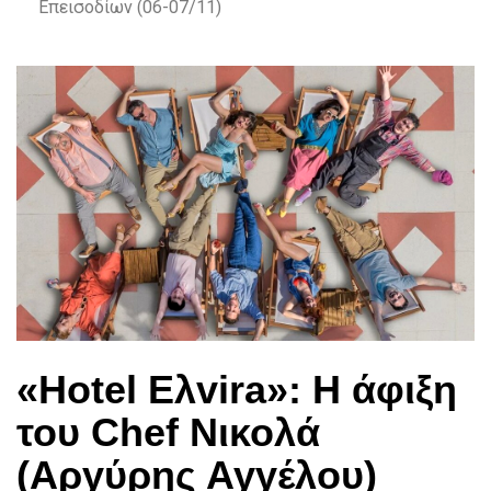
Επεισοδίων (06-07/11)
«Hotel Eλvira»: Η άφιξη
του Chef Νικολά
(Αργύρης Αγγέλου)