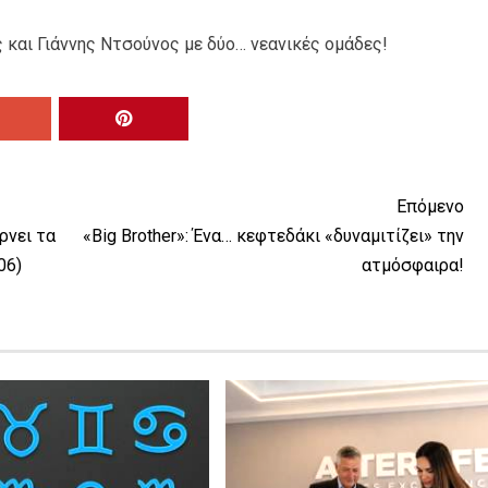
 και Γιάννης Ντσούνος με δύο… νεανικές ομάδες!
Επόμενο
ρνει τα
«Big Brother»: Ένα… κεφτεδάκι «δυναμιτίζει» την
06)
ατμόσφαιρα!