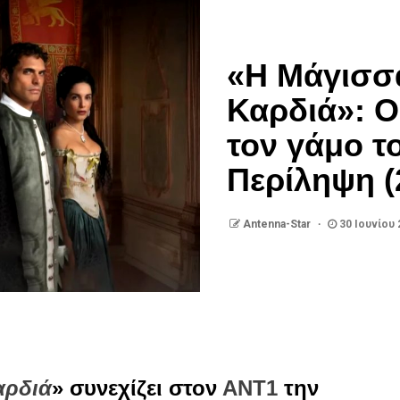
«Η Μάγισσ
Καρδιά»: Ο
τον γάμο τ
Περίληψη (
Antenna-Star
30 Ιουνίου 
αρδιά
» συνεχίζει στον
ΑΝΤ1
την