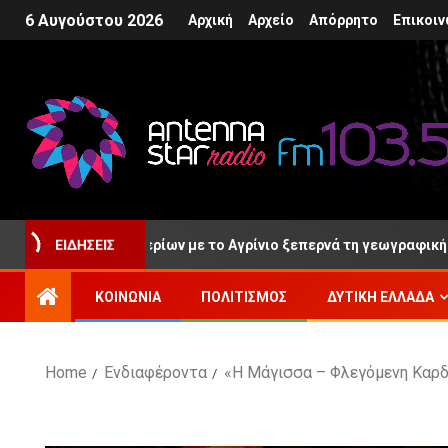
6 Αυγούστου 2026
Αρχική
Αρχείο
Απόρρητο
Επικοιν
ΕΙΔΉΣΕΙΣ
η των Κρυονερίων με το Αγρίνιο ξεπερνά τη γεωγραφική γειτνία
ΚΟΙΝΩΝΊΑ
ΠΟΛΙΤΙΣΜΌΣ
ΔΥΤΙΚΉ ΕΛΛΆΔΑ
Home
Ενδιαφέροντα
«Η Μάγισσα – Φλεγόμενη Καρδι