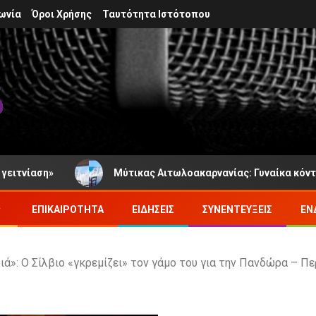
ωνία
Όροι Χρήσης
Ταυτότητα Ιστότοπου
ση»
Μύτικας Αιτωλοακαρνανίας: Γυναίκα κόντεψε να 
ΕΠΙΚΑΙΡΌΤΗΤΑ
ΕΙΔΉΣΕΙΣ
ΣΥΝΕΝΤΕΎΞΕΙΣ
ΕΝ
ά»: Ο Σίλβιο «γκρεμίζει» τον γάμο του για την Πανδώρα – Πε