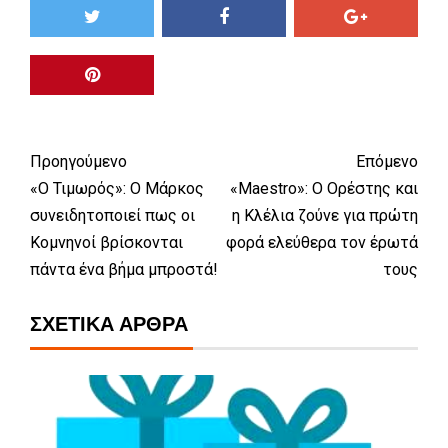
Προηγούμενο
Επόμενο
«Ο Τιμωρός»: Ο Μάρκος
«Maestro»: Ο Ορέστης και
συνειδητοποιεί πως οι
η Κλέλια ζούνε για πρώτη
Κομνηνοί βρίσκονται
φορά ελεύθερα τον έρωτά
πάντα ένα βήμα μπροστά!
τους
ΣΧΕΤΙΚΆ ΆΡΘΡΑ