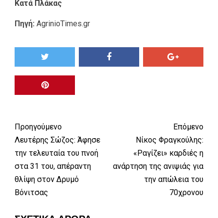
Κατά Πλάκας
Πηγή:
AgrinioTimes.gr
Προηγούμενο
Επόμενο
Λευτέρης Σώζος: Άφησε
Νίκος Φραγκούλης:
την τελευταία του πνοή
«Ραγίζει» καρδιές η
στα 31 του, απέραντη
ανάρτηση της ανιψιάς για
θλίψη στον Δρυμό
την απώλεια του
Βόνιτσας
70χρονου