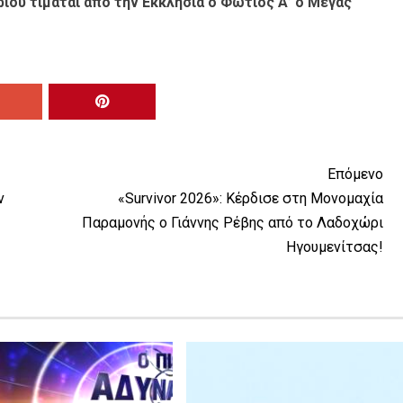
ίου τιμάται από την Εκκλησία ο Φώτιος Α’ ο Μέγας
Επόμενο
ν
«Survivor 2026»: Κέρδισε στη Μονομαχία
Παραμονής ο Γιάννης Ρέβης από το Λαδοχώρι
Ηγουμενίτσας!