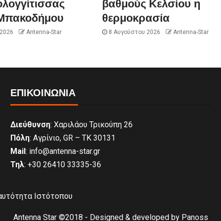
ολογγίτισσας
βαθμούς Κελσίου η
Μπακοδήμου
θερμοκρασία
 2026
Antenna-Star
8 Αυγούστου 2026
Antenna-Star
ΕΠΙΚΟΙΝΩΝΊΑ
Διεύθυνση
: Χαριλάου Τρικούπη 26
Πόλη
: Αγρίνιο, GR – ΤΚ 30131
Mail
: info@antenna-star.gr
Τηλ
: +30 26410 33335-36
αυτότητα Ιστότοπου
Antenna Star ©2018 - Designed & developed by Panoss