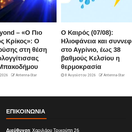
yond – «Ο Πιο
Ο Καιρός (07/08):
ς Κρίκος»: Ο
Ηλιοφάνεια και συννεφ
ούσης στη θέση
στο Αγρίνιο, έως 38
ολογγίτισσας
βαθμούς Κελσίου η
Μπακοδήμου
θερμοκρασία
 2026
Antenna-Star
8 Αυγούστου 2026
Antenna-Star
ΕΠΙΚΟΙΝΩΝΊΑ
Διεύθυνση
: Χαριλάου Τρικούπη 26