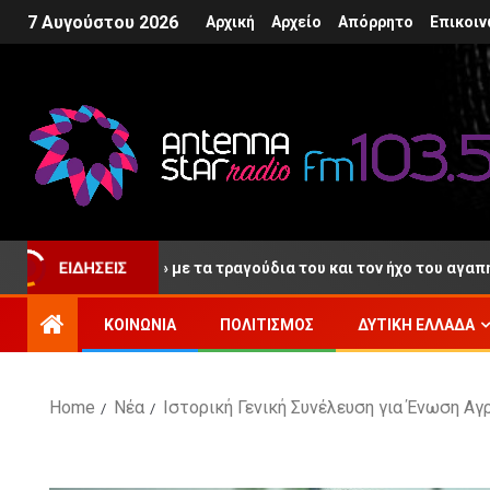
7 Αυγούστου 2026
Αρχική
Αρχείο
Απόρρητο
Επικοιν
ταίο «αντίο» με τα τραγούδια του και τον ήχο του αγαπημένου το
ΕΙΔΉΣΕΙΣ
ΚΟΙΝΩΝΊΑ
ΠΟΛΙΤΙΣΜΌΣ
ΔΥΤΙΚΉ ΕΛΛΆΔΑ
Home
Νέα
Ιστορική Γενική Συνέλευση για Ένωση Αγ