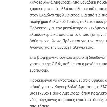
Κονσερβολιά Άμφισσας. Μια μοναδική ποικιλ
χαρακτηριστικά, αλλά και εξαιρετικά απαιτη
στον Ελαιώνα της Άμφισσας, μια από τις πι
περίφημου Δελφικού Τοπίου, πολιτιστικού 
Πρόκειται για τον μεγαλύτερο συνεχόμενο 
ελαιόδεντρα, κάποια από τα οποία ξεπερνούν
βάθη των αιώνων. Πρόκειται για τον ιστορι
Αγώνας για την Εθνική Παλιγγενεσία.
Στο βιομηχανικό συγκρότημα στη διεύθυνση 
γραφεία της Ο.Ε.Φ., καθώς και η μονάδα τυπ
εξοπλισμό.
Προκειμένου να ανταποκριθεί στις υψηλές α
ειδικά για την Κονσερβολιά Αμφίσσης, ο Ε
Βιοτεχνικό Πάρκο Άμφισσας, όπου πραγματο
νέες σύγχρονες κτιριακές εγκαταστάσεις, οι
απαιτήσεις.