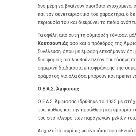
δυο μέρη να βγαίνουν αμοιβαία ενισχυμένα,
και τον συνεταιριστικό του χαρακτήρα, ο δε 
περιουσία του και διευρύνει το πεδίο ανάπ
Τα οφέλη από αυτή τη σύμπραξη τόνισαν, μά
Κουτσουπιάς
όσο και ο πρόεδρος της Άμφι
Συνέλευση, όπου με έμφαση επεσήμαναν ότι 
δυο φορείς ακολουθούν πλέον ταυτόσημη πορ
σημερινή διαδικασία επισφράγισης της συμφ
οράματος για όλα όσα μπορούν και πρέπει ν
Ο Ε.Α.Σ. Άμφισσας
O Ε.Α.Σ. Άμφισσας ιδρύθηκε το 1935 με στ
του, καθώς και την προώθηση και εμπορία τ
του στο πλευρό των παραγωγών μελών του.
Ασχολείται κυρίως με ένα ιδιαίτερο εθνικό 