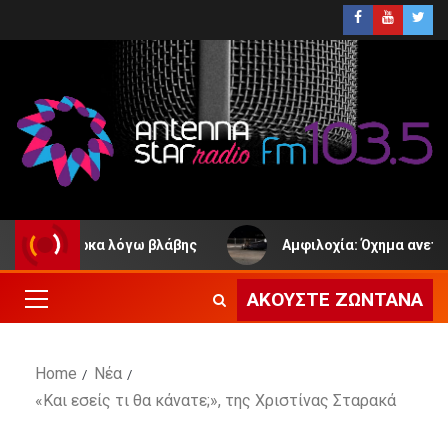
αλιόβαρκα λόγω βλάβης
Αμφιλοχία: Όχημα ανετράπη στ
ΑΚΟΎΣΤΕ ΖΩΝΤΑΝΆ
Home
Νέα
«Και εσείς τι θα κάνατε;», της Χριστίνας Σταρακά