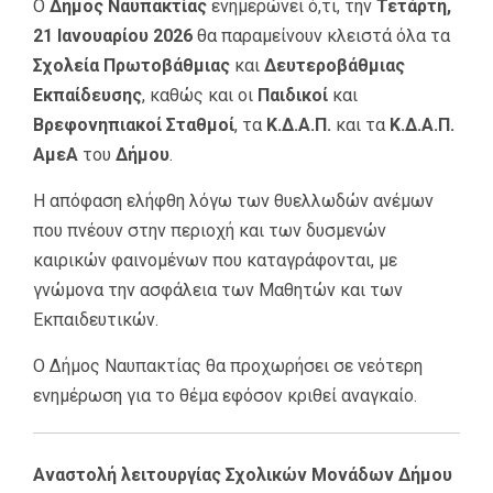
Ο
Δήμος Ναυπακτίας
ενημερώνει ό,τι, την
Τετάρτη,
21 Ιανουαρίου 2026
θα παραμείνουν κλειστά όλα τα
Σχολεία Πρωτοβάθμιας
και
Δευτεροβάθμιας
Εκπαίδευσης
, καθώς και οι
Παιδικοί
και
Βρεφονηπιακοί Σταθμοί
, τα
Κ.Δ.Α.Π.
και τα
Κ.Δ.Α.Π.
ΑμεΑ
του
Δήμου
.
Η απόφαση ελήφθη λόγω των θυελλωδών ανέμων
που πνέουν στην περιοχή και των δυσμενών
καιρικών φαινομένων που καταγράφονται, με
γνώμονα την ασφάλεια των Μαθητών και των
Εκπαιδευτικών.
Ο Δήμος Ναυπακτίας θα προχωρήσει σε νεότερη
ενημέρωση για το θέμα εφόσον κριθεί αναγκαίο.
Αναστολή λειτουργίας Σχολικών Μονάδων Δήμου