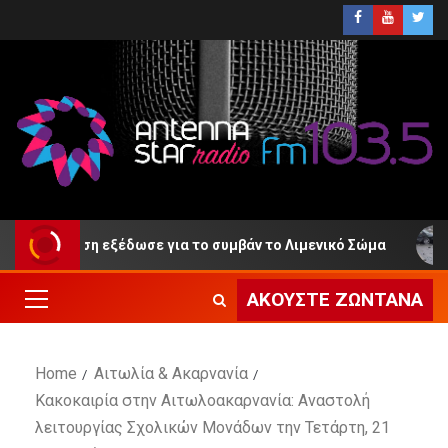
οίνωση εξέδωσε για το συμβάν το Λιμενικό Σώμα
ΕΛ.
ΑΚΟΎΣΤΕ ΖΩΝΤΑΝΆ
Home
Αιτωλία & Ακαρνανία
Κακοκαιρία στην Αιτωλοακαρνανία: Αναστολή
λειτουργίας Σχολικών Μονάδων την Τετάρτη, 21