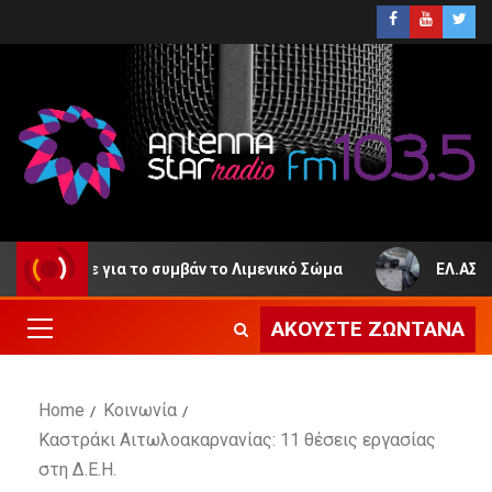
ξέδωσε για το συμβάν το Λιμενικό Σώμα
ΕΛ.ΑΣ. – Ιο
ΑΚΟΎΣΤΕ ΖΩΝΤΑΝΆ
Home
Κοινωνία
Καστράκι Αιτωλοακαρνανίας: 11 θέσεις εργασίας
στη Δ.Ε.Η.