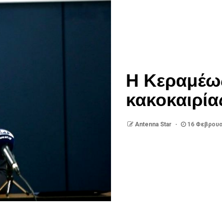
Η Κεραμέως
κακοκαιρία
Antenna Star
16 Φεβρουα