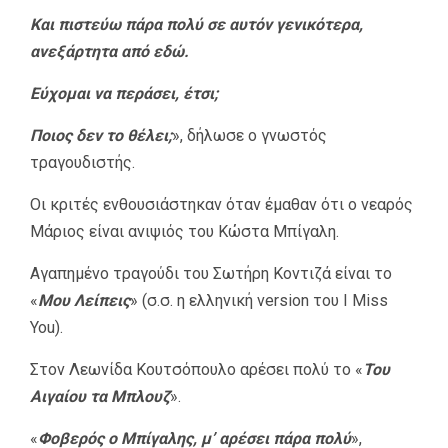
Και πιστεύω πάρα πολύ σε αυτόν γενικότερα,
ανεξάρτητα από εδώ.
Εύχομαι να περάσει, έτσι;
Ποιος δεν το θέλει;
», δήλωσε ο γνωστός
τραγουδιστής.
Οι κριτές ενθουσιάστηκαν όταν έμαθαν ότι ο νεαρός
Μάριος είναι ανιψιός του Κώστα Μπίγαλη.
Αγαπημένο τραγούδι του Σωτήρη Κοντιζά είναι το
«
Μου Λείπεις
» (σ.σ. η ελληνική version του I Miss
You).
Στον Λεωνίδα Κουτσόπουλο αρέσει πολύ το «
Του
Αιγαίου τα Μπλουζ
».
«
Φοβερός ο Μπίγαλης, μ’ αρέσει πάρα πολύ
»,