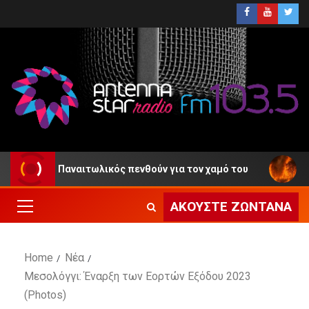
και ο Παναιτωλικός πενθούν για τον χαμό του
Πυροσβ
ΑΚΟΎΣΤΕ ΖΩΝΤΑΝΆ
Home
Νέα
Μεσολόγγι: Έναρξη των Εορτών Εξόδου 2023
(Photos)