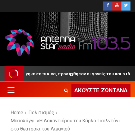
ν πνίγηκε σε πισίνα, προσήχθησαν οι γονείς του και ο ιδιοκτήτης 
ΑΚΟΎΣΤΕ ΖΩΝΤΑΝΆ
Home
Πολιτισμός
Μεσολόγγι: «Η Λοκαντιέρα» του Κάρλο Γκολντόνι
στο θεατράκι του Λιμανιού