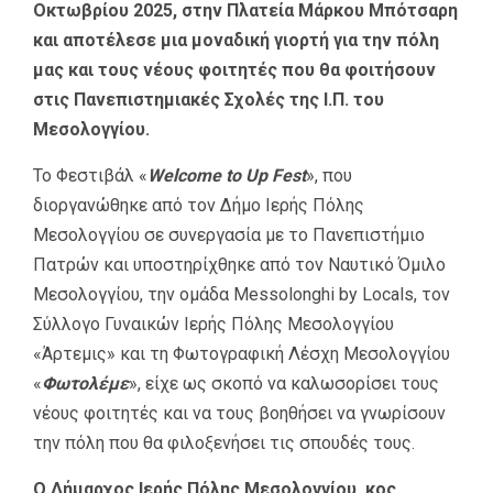
Οκτωβρίου 2025, στην Πλατεία Μάρκου Μπότσαρη
και αποτέλεσε μια μοναδική γιορτή για την πόλη
μας και τους νέους φοιτητές που θα φοιτήσουν
στις Πανεπιστημιακές Σχολές της Ι.Π. του
Μεσολογγίου.
Το Φεστιβάλ «
Welcome to Up Fest
», που
διοργανώθηκε από τον Δήμο Ιερής Πόλης
Μεσολογγίου σε συνεργασία με το Πανεπιστήμιο
Πατρών και υποστηρίχθηκε από τον Ναυτικό Όμιλο
Μεσολογγίου, την ομάδα Messolonghi by Locals, τον
Σύλλογο Γυναικών Ιερής Πόλης Μεσολογγίου
«Άρτεμις» και τη Φωτογραφική Λέσχη Μεσολογγίου
«
Φωτολέμε
», είχε ως σκοπό να καλωσορίσει τους
νέους φοιτητές και να τους βοηθήσει να γνωρίσουν
την πόλη που θα φιλοξενήσει τις σπουδές τους.
Ο Δήμαρχος Ιερής Πόλης Μεσολογγίου, κος.