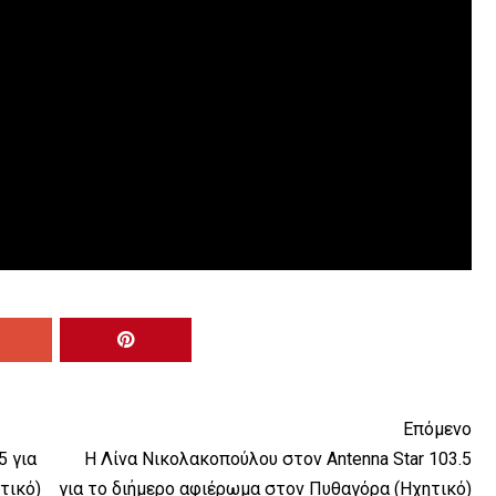
Επόμενο
5 για
Η Λίνα Νικολακοπούλου στον Antenna Star 103.5
τικό)
για το διήμερο αφιέρωμα στον Πυθαγόρα (Ηχητικό)