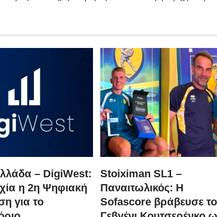
λλάδα – DigiWest:
Stoiximan SL1 –
χία η 2η Ψηφιακή
Παναιτωλικός: Η
η για το
Sofascore βράβευσε τ
όριο
Γεβγένι Κουτσερένκο 