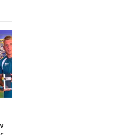
ον
ως