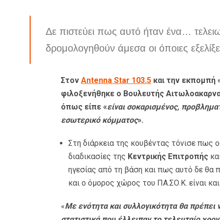
Δε πιστεύει πως αυτό ήταν ένα… τελειωτ
δρομολογηθούν άμεσα οι όποιες εξελίξε
Στον
Antenna Star 103.5
και την εκπομπή 
φιλοξενήθηκε ο Βουλευτής Αιτωλοακαρνανί
όπως είπε «
είναι σοκαρισμένος, προβληματ
εσωτερικό κόμματος
».
Στη διάρκεια της κουβέντας τόνισε πως ο
διαδικασίες της
Κεντρικής Επιτροπής
κα
ηγεσίας από τη βάση και πως αυτό δε θα π
και ο όμορος χώρος του ΠΑ.ΣΟ.Κ. είναι κα
«
Με ενότητα και συλλογικότητα θα πρέπει 
στατιστικά που έλλειπαν το τελευταίο χρο