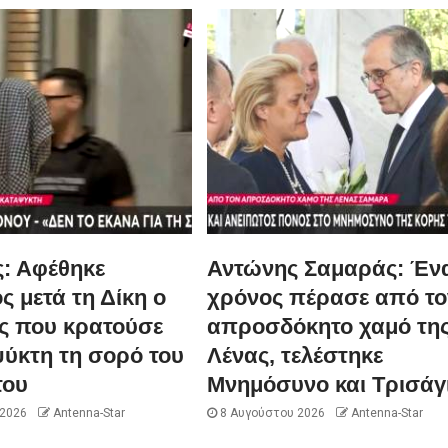
: Αφέθηκε
Αντώνης Σαμαράς: Έν
ς μετά τη Δίκη ο
χρόνος πέρασε από το
ς που κρατούσε
απροσδόκητο χαμό τη
ψύκτη τη σορό του
Λένας, τελέστηκε
του
Μνημόσυνο και Τρισάγ
 2026
Antenna-Star
8 Αυγούστου 2026
Antenna-Star