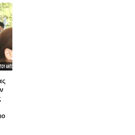
ας
ν
ς
ιο