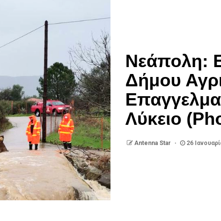
Νεάπολη: 
Δήμου Αγρι
Επαγγελματ
Λύκειο (Ph
Antenna Star
26 Ιανουαρί