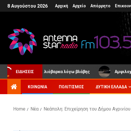
8 Αυγούστου 2026
Αρχική
Αρχείο
Απόρρητο
Επικοιν
ό η Παλιόβαρκα λόγω βλάβης
Αμφιλοχία: Όχημα ανετρ
ΕΙΔΉΣΕΙΣ
ΚΟΙΝΩΝΊΑ
ΠΟΛΙΤΙΣΜΌΣ
ΔΥΤΙΚΉ ΕΛΛΆΔΑ
Home
Νέα
Νεάπολη: Επιχείρηση του Δήμου Αγρινίου