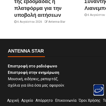
της εβδομάδας η
Συνάντησ
πλατφόρμα για την
Λιανεμπ
υποβολή αιτήσεων
6 Αυγούστου
6 Αυγούστου 2026
Antenna-Star
ANTENNA STAR
Επιστροφή στο ραδιόφωνο
Επιστροφή στην ενημέρωση
Μουσική, ειδήσεις, ρεπορτάζ,
σχόλια για όλα όσα μας αφορούν.
Αρχική
Αρχείο
Απόρρητο
Επικοινωνία
Όροι Χρήσης
Τ