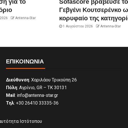
η για το
Sofascore βράβευσε τ
όριο
Γεβγένι Κουτσερένκο 
κορυφαίο της κατηγορί
 2026
Antenna-Star
1 Αυγούστου 2026
Antenna-Star
ΕΠΙΚΟΙΝΩΝΊΑ
Διεύθυνση
: Χαριλάου Τρικούπη 26
Πόλη
: Αγρίνιο, GR – ΤΚ 30131
Mail
: info@antenna-star.gr
Τηλ
: +30 26410 33335-36
αυτότητα Ιστότοπου