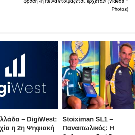
φράση «η πείνα ετοιμάζεται, έρχεται» (Videos –
Photos)
λλάδα – DigiWest:
Stoiximan SL1 –
χία η 2η Ψηφιακή
Παναιτωλικός: Η