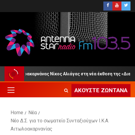
 Αιτωλοακαρνάνας Νίκος Αλιάγας στη νέα έκθεση της «Διεξόδου
ΑΚΟΎΣΤΕ ΖΩΝΤΑΝΆ
Home
Νέα
Νέο Δ.Σ. για το σωματείο Συνταξιούχων Ι.Κ.Α.
Αιτωλοακαρνανίας