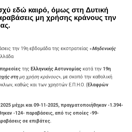
ισχύ εδώ καιρό, όμως στη Δυτική
αραβάσεις μη χρήσης κράνους την
ας.
αβάσεις την 19η εβδομάδα της εκστρατείας «
Μηδενικής
Ελλάδα
πηρεσίες
της
Ελληνικής Αστυνομίας
κατά την
19η
οχής στη
μη χρήση κράνους
», με σκοπό την καθολική
λων, καθώς και των χρηστών Ε.Π.Η.Ο. (
Ελαφρών
-2025 μέχρι και 09-11-2025, πραγματοποιήθηκαν -1.394-
ηκαν -124- παραβάσεις, από τις οποίες -99-
αραβάσεις σε επιβάτες.