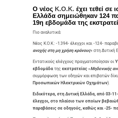
Ο νέος
Κ.Ο.Κ.
έχει τεθεί σε 
Ελλάδα σημειώθηκαν 124 π
19η εβδομάδα της εκστρατεί
Πιο αναλυτικά:
Νέος Κ.Ο.Κ.: -1.394- έλεγχοι και -124- παρ
ανοχής στη μη χρήση κράνους
» στη Δυτική 
Εντατικούς ελέγχους πραγματοποίησαν οι
Υ
εβδομάδα
της
εκστρατείας
«
Μηδενικής αν
συμμόρφωση των οδηγών και επιβατών δίκυκ
Προσωπικών Ηλεκτρικών Οχημάτων
).
Ειδικότερα, στη Δυτική Ελλάδα, από 03-11
έλεγχοι, στο πλαίσιο των οποίων βεβαιώθ
παραβάσεις σε οδηγούς, καθώς και -25- π