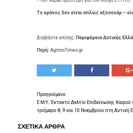
• -30- ευρώ πρόστιμο για τον οδηγό Ε.Π.Η.Ο.
Το κράνος δεν είναι απλώς αξεσουάρ – εί
Διαβάστε επίσης:
Περιφέρεια Δυτικής Ελλά
Πηγή:
AgrinioTimes.gr
Προηγούμενο
Ε.Μ.Υ.: Έκτακτο Δελτίο Επιδείνωσης Καιρού 
τριήμερο 8, 9 και 10 Νοεμβρίου στη Δυτική 
ΣΧΕΤΙΚΆ ΆΡΘΡΑ