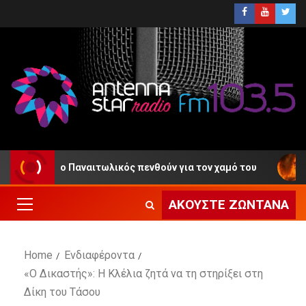
ιο και ο Παναιτωλικός πενθούν για τον χαμό του
Πυρ
ΑΚΟΎΣΤΕ ΖΩΝΤΑΝΆ
Home
Ενδιαφέροντα
«Ο Δικαστής»: Η Κλέλια ζητά να τη στηρίξει στη
Δίκη του Τάσου