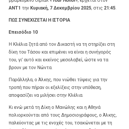
βραβευμένο σίριαλ «
Your Honor
», έρχεται στον
ΑΝΤ1
την
Κυριακή, 7 Δεκεμβρίου 2025
, στις
21:45
.
ΠΩΣ ΣΥΝΕΧΙΖΕΤΑΙ Η ΙΣΤΟΡΙΑ
Επεισόδιο 10
Η Κλέλια ζητά από τον Δικαστή να τη στηρίξει στη
δίκη του Τάσου και επιμένει να είναι η συνήγορός
του, γι’ αυτό και εκείνος μεσολαβεί, ώστε να τα
βρουν με τον Νώντα.
Παράλληλα, ο Άλκης, που νιώθει τύψεις για την
τροπή που πήραν οι εξελίξεις στην υπόθεση,
αποφασίζει να μιλήσει στην Κλέλια.
Κι ενώ μετά τη Δίκη ο Μανώλης και η Αθηνά
πολιορκούνται από τους Δημοσιογράφους, ο Άλκης,
παλεύοντας με τις ενοχές του, τσακώνεται με τη