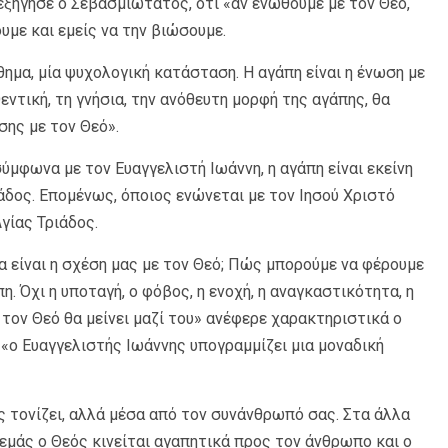
, εξήγησε ο Σεβασμιώτατος, ότι «αν ενωθούμε με τον Θεό,
υμε και εμείς να την βιώσουμε.
σθημα, μία ψυχολογική κατάσταση. Η αγάπη είναι η ένωση με
εντική, τη γνήσια, την ανόθευτη μορφή της αγάπης, θα
σης με τον Θεό».
σύμφωνα με τον Ευαγγελιστή Ιωάννη, η αγάπη είναι εκείνη
άδος. Επομένως, όποιος ενώνεται με τον Ιησού Χριστό
γίας Τριάδος.
 είναι η σχέση μας με τον Θεό; Πώς μπορούμε να φέρουμε
η. Όχι η υποταγή, ο φόβος, η ενοχή, η αναγκαστικότητα, η
 τον Θεό θα μείνει μαζί του» ανέφερε χαρακτηριστικά ο
 «ο Ευαγγελιστής Ιωάννης υπογραμμίζει μια μοναδική
 τονίζει, αλλά μέσα από τον συνάνθρωπό σας. Στα άλλα
 εμάς ο Θεός κινείται αγαπητικά προς τον άνθρωπο και ο