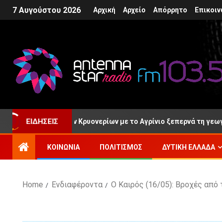
7 Αυγούστου 2026
Αρχική
Αρχείο
Απόρρητο
Επικοιν
Η σχέση των Κρυονερίων με το Αγρίνιο ξεπερνά τη γεωγραφική γε
ΕΙΔΉΣΕΙΣ
ΚΟΙΝΩΝΊΑ
ΠΟΛΙΤΙΣΜΌΣ
ΔΥΤΙΚΉ ΕΛΛΆΔΑ
Home
Ενδιαφέροντα
Ο Καιρός (16/05): Βροχές από 