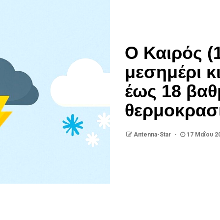
Ο Καιρός (
μεσημέρι κι
έως 18 βαθ
θερμοκρασ
Antenna-Star
17 Μαΐου 2