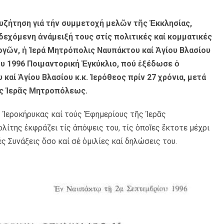
συζήτηση γιά τήν συμμετοχή μελῶν τῆς Ἐκκλησίας,
νδεχόμενη ἀνάμειξή τους στίς πολιτικές καί κομματικές
ογῶν, ἡ Ἱερά Μητρόπολις Ναυπάκτου καί Ἁγίου Βλασίου
ου 1996 Ποιμαντορική Ἐγκύκλιο, πού ἐξέδωσε ὁ
ί Ἁγίου Βλασίου κ.κ. Ἱερόθεος πρίν 27 χρόνια, μετά
ῆς Ἱερᾶς Μητροπόλεως.
 Ἱεροκήρυκας καί τούς Ἐφημερίους τῆς Ἱερᾶς
ης ἐκφράζει τίς ἀπόψεις του, τίς ὁποῖες ἔκτοτε μέχρι
 Συνάξεις ὅσο καί σέ ὁμιλίες καί δηλώσεις του.