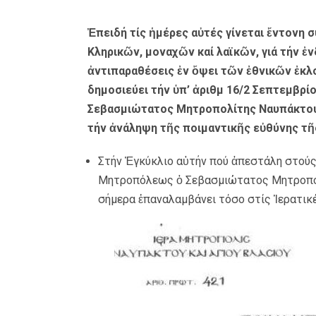
Ἐπειδή τίς ἡμέρες αὐτές γίνεται ἔντονη 
Κληρικῶν, μοναχῶν καί λαϊκῶν, γιά τήν ἐ
ἀντιπαραθέσεις ἐν ὄψει τῶν ἐθνικῶν ἐκλ
δημοσιεύει τήν ὑπ’ ἀριθμ 16/2 Σεπτεμβρί
Σεβασμιώτατος Μητροπολίτης Ναυπάκτου κα
τήν ἀνάληψη τῆς ποιμαντικῆς εὐθύνης τ
Στήν Ἐγκύκλιο αὐτήν πού ἀπεστάλη στούς
Μητροπόλεως ὁ Σεβασμιώτατος Μητροπολίτ
σήμερα ἐπαναλαμβάνει τόσο στίς Ἱερατικές