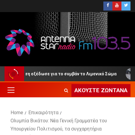
οίνωση εξέδωσε για το συμβάν το Λιμενικό Σώμα
ΕΛ.
ΑΚΟΎΣΤΕ ΖΩΝΤΑΝΆ
Home
Επικαιρότητα
Ολυμπία Βικάτου: Νέα Γενική Γραμματέα του
Υπουργείου Πολιτισμού, τα συγχαρητήρια