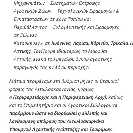
Μηχανημάτων – Συστημάτων Εκτροφής
Αγροτικών Ζώων – Τεχνολογικών Εφαρμογών &
Εγκαταστάσεων σε έργα Τοπίου και
Περιβάλλοντος – Ξυλογλυπτικής και Εφαρμογές
σε Ξύλινες
Κατασκευές», σε
Ιωάννινα,
Λάρισα,
Κόρινθο,
Τρίκαλα
,
Η
Αττικής
. Τονίζουμε ιδιαιτέρως το Μαρούσι
Αττικής, ένεκα του μεγάλου όγκου αγροτικής
παραγωγής της εν λόγω περιοχής!
Μάταια περιμέναμε επί δυόμιση μήνες οι θεσμικοί
φορείς της Αιτωλοακαρνανίας, κυρίως
ο
Περιφερειάρχης και η Περιφερειακή Αρχή,
καθώς
και το Επιμελητήριο και οι Αγροτικοί Σύλλογοι,
να
παρέμβουν ώστε να
διορθωθεί η ελλιπής και
λανθασμένη απόφαση του Αιτωλοακαρνάνα
Υπουργού Αγροτικής Ανάπτυξης και Τροφίμων.