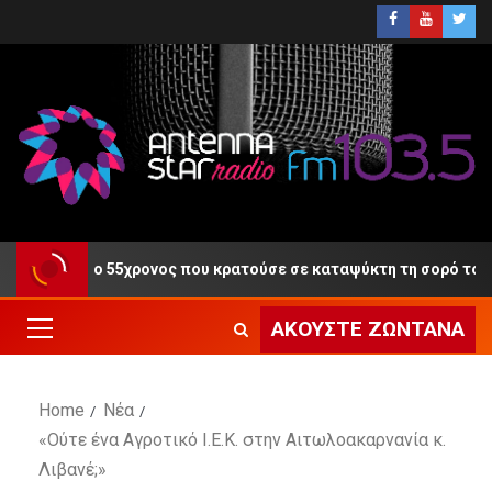
Δίκη ο 55χρονος που κρατούσε σε καταψύκτη τη σορό του πατέρ
ΑΚΟΎΣΤΕ ΖΩΝΤΑΝΆ
Home
Νέα
«Ούτε ένα Αγροτικό Ι.Ε.Κ. στην Αιτωλοακαρνανία κ.
Λιβανέ;»