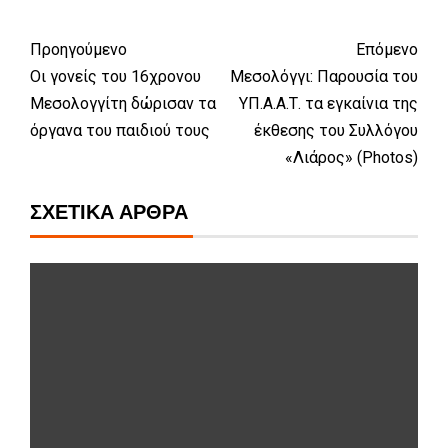
Προηγούμενο
Επόμενο
Οι γονείς του 16χρονου
Μεσολόγγι: Παρουσία του
Μεσολογγίτη δώρισαν τα
ΥΠ.Α.Α.Τ. τα εγκαίνια της
όργανα του παιδιού τους
έκθεσης του Συλλόγου
«Λιάρος» (Photos)
ΣΧΕΤΙΚΆ ΆΡΘΡΑ