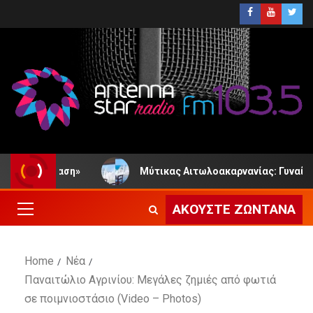
νίαση»
Μύτικας Αιτωλοακαρνανίας: Γυναίκα κόντεψε 
ΑΚΟΎΣΤΕ ΖΩΝΤΑΝΆ
Home
Νέα
Παναιτώλιο Αγρινίου: Μεγάλες ζημιές από φωτιά
σε ποιμνιοστάσιο (Video – Photos)