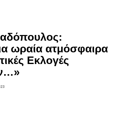
αδόπουλος:
ια ωραία ατμόσφαιρα
οτικές Εκλογές
υν…»
023