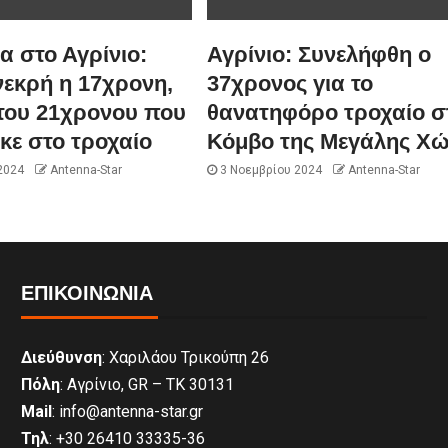
 στο Αγρίνιο:
Αγρίνιο: Συνελήφθη ο
νεκρή η 17χρονη,
37χρονος για το
του 21χρονου που
θανατηφόρο τροχαίο σ
κε στο τροχαίο
Κόμβο της Μεγάλης Χ
2024
Antenna-Star
3 Νοεμβρίου 2024
Antenna-Star
ΕΠΙΚΟΙΝΩΝΊΑ
Διεύθυνση
: Χαριλάου Τρικούπη 26
Πόλη
: Αγρίνιο, GR – ΤΚ 30131
Mail
: info@antenna-star.gr
Τηλ
: +30 26410 33335-36