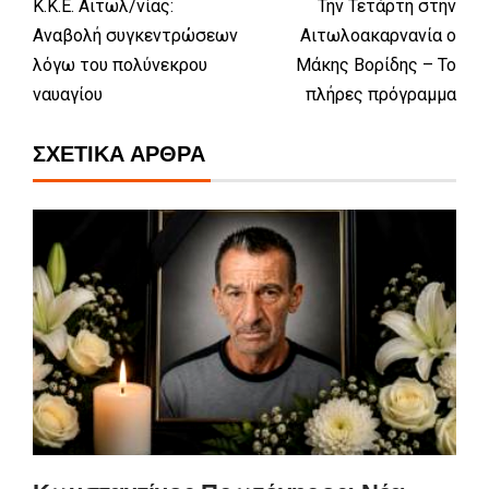
Κ.Κ.Ε. Αιτωλ/νίας:
Την Τετάρτη στην
Αναβολή συγκεντρώσεων
Αιτωλοακαρνανία ο
λόγω του πολύνεκρου
Μάκης Βορίδης – Το
ναυαγίου
πλήρες πρόγραμμα
ΣΧΕΤΙΚΆ ΆΡΘΡΑ