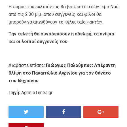
Η σορός του εκλιπόντος θα βρίσκεται στον Ιερό Ναό
από τις 2:30 μ.μ., όπου συγγενείς και φίλοι θα
μπορούν να απευθύνουν το τελευταίο «
αντίο
».
Την τελετή θα συνοδεύσουν η αδελφή, τα ανίψια
και οι λοιποί συγγενείς του.
Διαβάστε επίσης:
Γεώργιος Παλούμπας: Απέραντη
θλίψη στο Παναιτώλιο Αγρινίου για τον θάνατο
του 65χρονου
Πηγή:
AgrinioTimes.gr