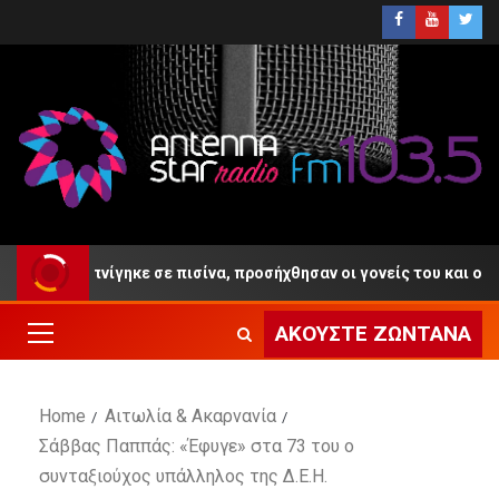
4 ετών πνίγηκε σε πισίνα, προσήχθησαν οι γονείς του και ο ιδιοκτ
ΑΚΟΎΣΤΕ ΖΩΝΤΑΝΆ
Home
Αιτωλία & Ακαρνανία
Σάββας Παππάς: «Έφυγε» στα 73 του ο
συνταξιούχος υπάλληλος της Δ.Ε.Η.