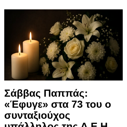
Σάββας Παππάς:
«Έφυγε» στα 73 του ο
συνταξιούχος
υπάλληλος της Δ.Ε.Η.