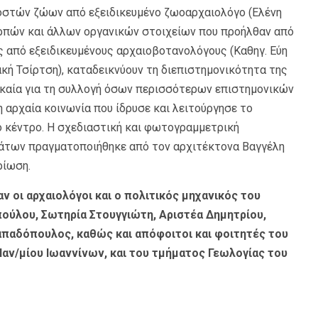
οστών ζώων από εξειδικευμένο ζωοαρχαιολόγο (Ελένη
ρπών και άλλων οργανικών στοιχείων που προήλθαν από
από εξειδικευμένους αρχαιοβοτανολόγους (Καθηγ. Εύη
κή Τσίρτση), καταδεικνύουν τη διεπιστημονικότητα της
γκαία για τη συλλογή όσων περισσότερων επιστημονικών
η αρχαία κοινωνία που ίδρυσε και λειτούργησε το
ό κέντρο. Η σχεδιαστική και φωτογραμμετρική
ων πραγματοποιήθηκε από τον αρχιτέκτονα Βαγγέλη
ρίωση.
ν οι αρχαιολόγοι και ο πολιτικός μηχανικός του
ούλου, Σωτηρία Στουγγιώτη, Αριστέα Δημητρίου,
απαδόπουλος, καθώς και απόφοιτοι και φοιτητές του
Παν/μίου Ιωαννίνων, και του τμήματος Γεωλογίας του