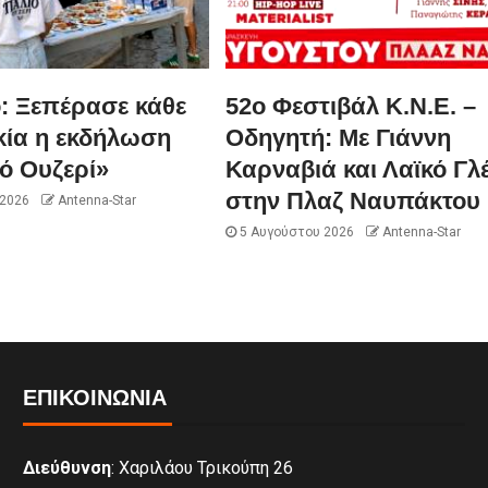
ό: Ξεπέρασε κάθε
52ο Φεστιβάλ Κ.Ν.Ε. –
ία η εκδήλωση
Οδηγητή: Με Γιάννη
ό Ουζερί»
Καρναβιά και Λαϊκό Γλέ
στην Πλαζ Ναυπάκτου
 2026
Antenna-Star
5 Αυγούστου 2026
Antenna-Star
ΕΠΙΚΟΙΝΩΝΊΑ
Διεύθυνση
: Χαριλάου Τρικούπη 26