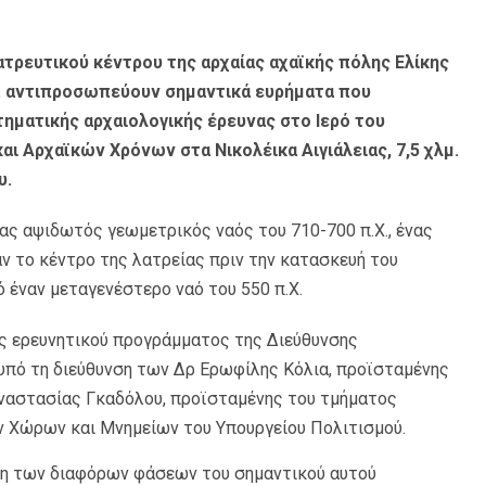
τρευτικού κέντρου της αρχαίας αχαϊκής πόλης Ελίκης
. αντιπροσωπεύουν σημαντικά ευρήματα που
ηματικής αρχαιολογικής έρευνας στο Ιερό του
 Αρχαϊκών Χρόνων στα Νικολέικα Αιγιάλειας, 7,5 χλμ.
υ.
νας αψιδωτός γεωμετρικός ναός του 710-700 π.Χ., ένας
αν το κέντρο της λατρείας πριν την κατασκευή του
 έναν μεταγενέστερο ναό του 550 π.Χ.
ύς ερευνητικού προγράμματος της Διεύθυνσης
πό τη διεύθυνση των Δρ Ερωφίλης Κόλια, προϊσταμένης
Αναστασίας Γκαδόλου, προϊσταμένης του τμήματος
 Χώρων και Μνημείων του Υπουργείου Πολιτισμού.
ση των διαφόρων φάσεων του σημαντικού αυτού