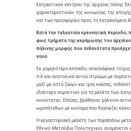
λατρευτικού κέντρου της αρχαίας πόλης Ελ
χαρακτηριστικών της κοινωνίας της εποχή
και των προσφορών προς τη λατρευόμενη θ
Κατά την τελευταία ερευνητική περίοδο, 
φως τμήματα της κεράμωσης του αρχαϊκού
πήλινης μορφής που πιθανότατα προέρχετ
ναού.
Σε χαμηλότερο επίπεδο, ανασκάφηκε τοίχος 
π.Χ και ανατολικά αυτού στρώμα με συμποτι
μαζί με οστά ζώων και ίχνη καύσης, πιθανό
ιδιαίτερο σημαντικό για τη μελέτη των λα
κοινότητας. Επίσης, βρέθηκαν χάλκινα αντικ
ωμοπλίνθων με κονίαμα που διασώζει κόκκι
Η εργαστηριακή μελέτη των παραπάνω μεταλ
Εθνικό Μετσόβιο Πολυτεχνείο, αναμένεται ν