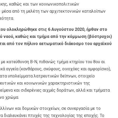
ίκης, καθώς και των κοινωνικοπολιτικών
ς μέσα από τη μελέτη των αρχιτεκτονικών καταλοίπων
εότητα.
που ολοκληρώθηκε στις 6 Αυγούστου 2020, ήρθαν στο
 ναού, καθώς και τμήμα από την κόμμωση (βόστρυχοι)
αι από τον πήλινο αετωματικό διάκοσμο του αρχαϊκού
με κατεύθυνση Β-Ν, πιθανώς τμήμα κτηρίου του 8ου αι.
κά αγγεία (κανθάρους, σκύφους, οινοχόες και αμφορίσκο),
τατα υπολείμματα λατρευτικών δείπνων, στοιχείο
τρευτικών και κοινωνικών χαρακτηριστικών της
είμενα και σιδερένιες αιχμές δοράτων, αλλά και τμήματα
νο χρώμα.
λίνων και δομικών στοιχείων, σε συνεργασία με το
α διαλευκάνει πτυχές της τεχνολογίας της εποχής. Το