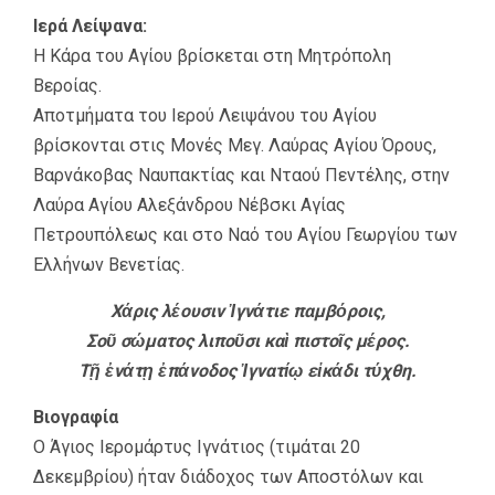
Ιερά Λείψανα:
Η Κάρα του Αγίου βρίσκεται στη Μητρόπολη
Βεροίας.
Αποτμήματα του Ιερού Λειψάνου του Αγίου
βρίσκονται στις Μονές Μεγ. Λαύρας Αγίου Όρους,
Βαρνάκοβας Ναυπακτίας και Νταού Πεντέλης, στην
Λαύρα Αγίου Αλεξάνδρου Νέβσκι Αγίας
Πετρουπόλεως και στο Ναό του Αγίου Γεωργίου των
Ελλήνων Βενετίας.
Χάρις λέουσιν Ἰγνάτιε παμβόροις,
Σοῦ σώματος λιποῦσι καὶ πιστοῖς μέρος.
Τῇ ἐνάτῃ ἐπάνοδος Ἰγνατίῳ εἰκάδι τύχθη.
Βιογραφία
Ο Άγιος Ιερομάρτυς Ιγνάτιος (τιμάται 20
Δεκεμβρίου) ήταν διάδοχος των Αποστόλων και