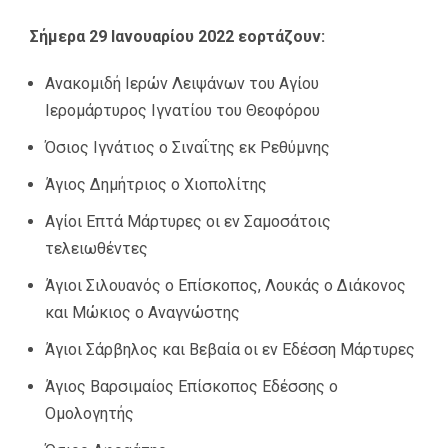
Σήμερα 29 Ιανουαρίου 2022 εορτάζουν:
Ανακομιδή Ιερών Λειψάνων του Αγίου
Ιερομάρτυρος Ιγνατίου του Θεοφόρου
Όσιος Ιγνάτιος ο Σιναΐτης εκ Ρεθύμνης
Άγιος Δημήτριος ο Χιοπολίτης
Αγίοι Επτά Μάρτυρες οι εν Σαμοσάτοις
τελειωθέντες
Άγιοι Σιλουανός ο Επίσκοπος, Λουκάς ο Διάκονος
και Μώκιος ο Αναγνώστης
Άγιοι Σάρβηλος και Βεβαία οι εν Εδέσση Μάρτυρες
Άγιος Βαρσιμαίος Επίσκοπος Εδέσσης ο
Oμολογητής