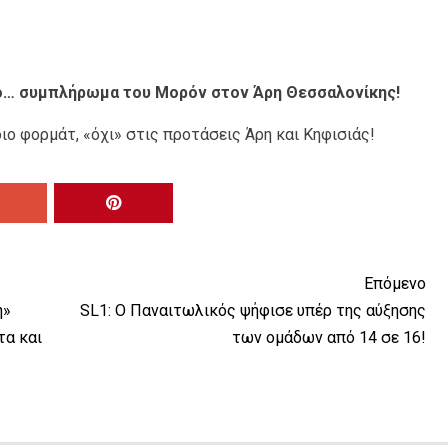
Το… συμπλήρωμα του Μορόν στον Άρη Θεσσαλονίκης!
διο φορμάτ, «όχι» στις προτάσεις Άρη και Κηφισιάς!
Επόμενο
η»
SL1: Ο Παναιτωλικός ψήφισε υπέρ της αύξησης
τα και
των ομάδων από 14 σε 16!