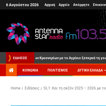
6 Αυγούστου 2026
Αρχική
Αρχείο
Απόρρητο
Επικοιν
 «Η σχέση των Κρυονερίων με το Αγρίνιο ξεπερνά τη γεωγραφική 
ΕΙΔΉΣΕΙΣ
ΚΟΙΝΩΝΊΑ
ΠΟΛΙΤΙΣΜΌΣ
ΔΥΤΙΚΉ ΕΛΛΆΔΑ
Home
Ειδήσεις
SL1: Και τη σεζόν 2025 – 2026 με το