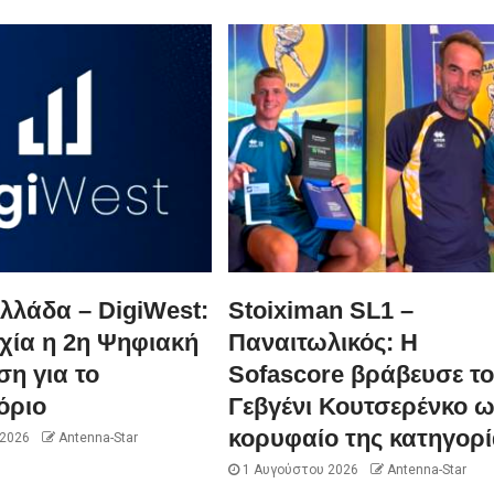
λλάδα – DigiWest:
Stoiximan SL1 –
χία η 2η Ψηφιακή
Παναιτωλικός: Η
η για το
Sofascore βράβευσε τ
όριο
Γεβγένι Κουτσερένκο 
κορυφαίο της κατηγορί
 2026
Antenna-Star
1 Αυγούστου 2026
Antenna-Star