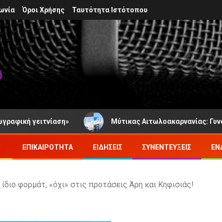
ωνία
Όροι Χρήσης
Ταυτότητα Ιστότοπου
γειτνίαση»
Μύτικας Αιτωλοακαρνανίας: Γυναίκα κόντ
ΕΠΙΚΑΙΡΌΤΗΤΑ
ΕΙΔΉΣΕΙΣ
ΣΥΝΕΝΤΕΎΞΕΙΣ
ΕΝ
 ίδιο φορμάτ, «όχι» στις προτάσεις Άρη και Κηφισιάς!