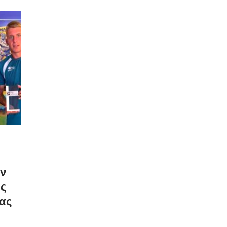
ον
ως
ας