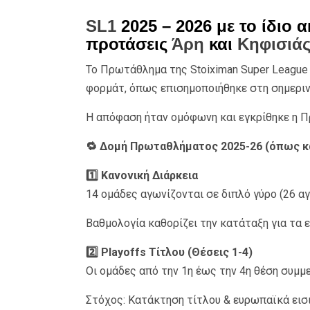
SL1
2025 – 2026 με το ίδιο 
προτάσεις
Άρη
και
Κηφισιά
Το Πρωτάθλημα της Stoiximan Super League 
φορμάτ, όπως επισημοποιήθηκε στη σημερινή
Η απόφαση ήταν ομόφωνη και εγκρίθηκε η 
🔁 Δομή Πρωταθλήματος 2025-26 (όπως κα
1️⃣ Κανονική Διάρκεια
14 ομάδες αγωνίζονται σε διπλό γύρο (26 αγ
Βαθμολογία καθορίζει την κατάταξη για τα 
2️⃣ Playoffs Τίτλου (Θέσεις 1-4)
Οι ομάδες από την 1η έως την 4η θέση συμμ
Στόχος: Κατάκτηση τίτλου & ευρωπαϊκά εισι