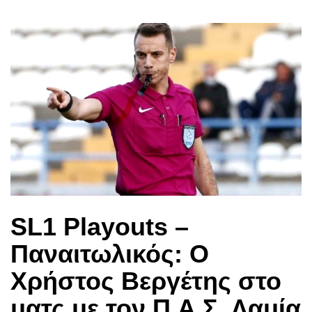
SL1 Playouts –
Παναιτωλικός: Ο
Χρήστος Βεργέτης στο
ματς με τον Π.Α.Σ. Λαμία