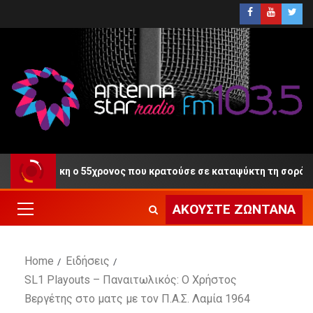
 τη Δίκη ο 55χρονος που κρατούσε σε καταψύκτη τη σορό του πα
ΑΚΟΎΣΤΕ ΖΩΝΤΑΝΆ
Home
Ειδήσεις
SL1 Playouts – Παναιτωλικός: Ο Χρήστος
Βεργέτης στο ματς με τον Π.Α.Σ. Λαμία 1964