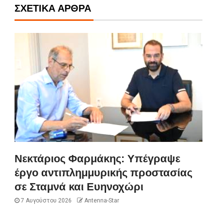
ΣΧΕΤΙΚΆ ΆΡΘΡΑ
Νεκτάριος Φαρμάκης: Υπέγραψε
έργο αντιπλημμυρικής προστασίας
σε Σταμνά και Ευηνοχώρι
7 Αυγούστου 2026
Antenna-Star