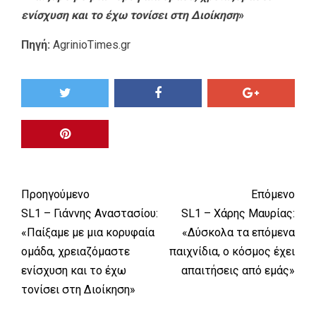
ενίσχυση και το έχω τονίσει στη Διοίκηση
»
Πηγή:
AgrinioTimes.gr
Προηγούμενο
Επόμενο
SL1 – Γιάννης Αναστασίου:
SL1 – Χάρης Μαυρίας:
«Παίξαμε με μια κορυφαία
«Δύσκολα τα επόμενα
ομάδα, χρειαζόμαστε
παιχνίδια, ο κόσμος έχει
ενίσχυση και το έχω
απαιτήσεις από εμάς»
τονίσει στη Διοίκηση»