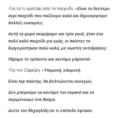
-Για το τι κρατάει από το παιχνίδι: «
Είναι το δεύτερο
σερί παιχνίδι που παίζουμε καλά και δημιουργούμε
πολλές ευκαιρίες.
Αυτή τη φορά σκοράραμε και τρία γκολ, ήταν ένα
πολύ καλό παιχνίδι για εμάς, οι παίκτες το
διαχειρίστηκαν πολύ καλά, με σωστές αντιδράσεις.
Πήραμε το τρίποντο και κοιτάμε μπροστά
».
-Για τον Ζαφείρη: «
Υπομονή, υπομονή.
Είναι top παίκτης, θα βελτιώνεται συνεχώς.
Δεν μπορούμε να κοιτάμε τον ουρανό και να
περιμένουμε ένα θαύμα.
Δείτε τον Μιχαηλίδη σε τι επίπεδο έφτασε.