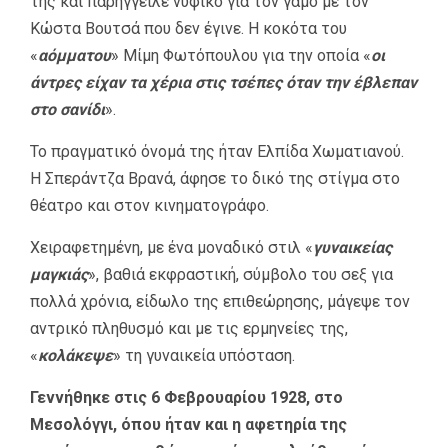
της και παρήγγειλε νυφικό για τον γάμο με τον
Κώστα Βουτσά που δεν έγινε. Η κοκότα του
«
αόμματου
» Μίμη Φωτόπουλου για την οποία «
οι
άντρες είχαν τα χέρια στις τσέπες όταν την έβλεπαν
στο σανίδι
».
Το πραγματικό όνομά της ήταν Ελπίδα Χωματιανού.
Η Σπεράντζα Βρανά, άφησε το δικό της στίγμα στο
θέατρο και στον κινηματογράφο.
Χειραφετημένη, με ένα μοναδικό στιλ «
γυναικείας
μαγκιάς
», βαθιά εκφραστική, σύμβολο του σεξ για
πολλά χρόνια, είδωλο της επιθεώρησης, μάγεψε τον
αντρικό πληθυσμό και με τις ερμηνείες της,
«
κολάκεψε
» τη γυναικεία υπόσταση.
Γεννήθηκε στις 6 Φεβρουαρίου 1928, στο
Μεσολόγγι, όπου ήταν και η αφετηρία της