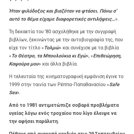
Ήταν φιλόδοξος και βιαζόταν να φτάσει. Πάνω σ’
αυτό το θέμα είχαμε διαφορετικές αντιλήψεις…
».
Τη δεκαετία του ’80 ασχολήθηκε με την συγγραφή
βιβλίων, ξεκινώντας με την αυτοβιογραφία της, που
είχε τον τίτλο «
Τολμώ
» και συνέχισε με τα βιβλία
«
Το Θέατρο, τα Μπουλούκια κι Εγώ
», «
Επιθεώρηση,
Καψούρα μου
» και άλλα βιβλία.
Η τελευταία της κινηματογραφική εμφάνιση έγινε το
1999 στην ταινία των Ρέππα-Παπαθανασίου «
Safe
Sex
».
Από το 1981 αντιμετώπιζε σοβαρά προβλήματα
υγείας λόγω ενός τροχαίου που λίγο έλειψε να
την αφήσει παράλυτη.
Πέθανε από ανακοπή καρδιάς στις 29 Σεπτεμβρίου