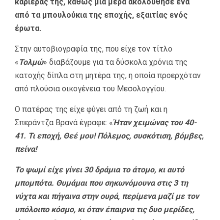
καριέρας της, καθώς μια μέρα ακολούθησε ένα
από τα μπουλούκια της εποχής, εξαιτίας ενός
έρωτα.
Στην αυτοβιογραφία της, που είχε τον τίτλο
«
Τολμώ
» διαβάζουμε για τα δύσκολα χρόνια της
κατοχής δίπλα στη μητέρα της, η οποία προερχόταν
από πλούσια οικογένεια του Μεσολογγίου.
Ο πατέρας της είχε φύγει από τη ζωή και η
Σπεράντζα Βρανά έγραφε: «
Ήταν χειμώνας του 40-
41. Τι εποχή, Θεέ μου! Πόλεμος, συσκότιση, βόμβες,
πείνα!
Το ψωμί είχε γίνει 30 δράμια το άτομο, κι αυτό
μπομπότα. Θυμάμαι που σηκωνόμουνα στις 3 τη
νύχτα και πήγαινα στην ουρά, περίμενα μαζί με τον
υπόλοιπο κόσμο, κι όταν έπαιρνα τις δυο μερίδες,