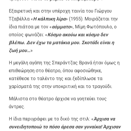
Εξαιρετική και στην υπέροχη ταινία του Γιώργου
Τζαβέλλα «
Η κάλπικη λίρα
» (1955). Μοιράζεται την
ίδια πιάτσα με τον «
αόμματο
», Μίμη Φωτόπουλο, ο
οποίος φωνάζει: «
Κόσμο ακούω και κόσμο δεν
βλέπω. Δεν έχω τα ματάκια μου. Σκοτάδι είναι η
ζωή μου…
»
Η μεγάλη αγάπη της Σπεράντζας Βρανά ήταν όμως η
επιθεώρηση στο θέατρο, όπου αφοσιώθηκε,
κατέθεσε το ταλέντο της και ξεδίπλωσε τα
χαρίσματά της στην υποκριτική και το τραγούδι.
Μάλιστα στο θέατρο άρχισε να γοητεύει τους
άντρες.
Η ίδια περιγράφει με το δικό της στιλ: «
Άρχισα να
συνειδητοποιώ το πόσο άρεσα σαν γυναίκα! Άρχισαν