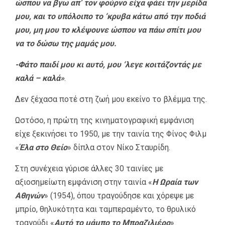
ώσπου να βγω απ’ τον φούρνο είχα φάει την μερίδα
μου, και το υπόλοιπο το ‘κρυβα κάτω από την ποδιά
μου, μη μου το κλέψουνε ώσπου να πάω σπίτι μου
να το δώσω της μαμάς μου.
-Φάτο παιδί μου κι αυτό, μου ‘λεγε κοιτάζοντάς με
καλά – καλά»
.
Δεν ξέχασα ποτέ στη ζωή μου εκείνο το βλέμμα της.
Ωστόσο, η πρώτη της κινηματογραφική εμφάνιση
είχε ξεκινήσει το 1950, με την ταινία της Φίνος Φιλμ
«
Έλα στο Θείο
» δίπλα στον Νίκο Σταυρίδη.
Στη συνέχεια γύρισε άλλες 30 ταινίες με
αξιοσημείωτη εμφάνιση στην ταινία «
Η Ωραία των
Αθηνών
» (1954), όπου τραγούδησε και χόρεψε με
μπρίο, θηλυκότητα και ταμπεραμέντο, το θρυλικό
τραγούδι «
Αυτό το μάμπο το Μπραζιλιέρο
».