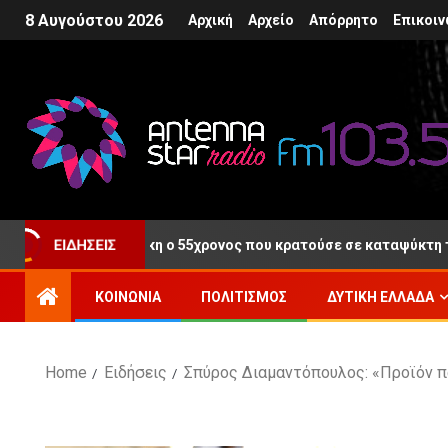
8 Αυγούστου 2026
Αρχική
Αρχείο
Απόρρητο
Επικοιν
ΕΙΔΉΣΕΙΣ
ς μετά τη Δίκη ο 55χρονος που κρατούσε σε καταψύκτη τη σορό 
ΚΟΙΝΩΝΊΑ
ΠΟΛΙΤΙΣΜΌΣ
ΔΥΤΙΚΉ ΕΛΛΆΔΑ
Home
Ειδήσεις
Σπύρος Διαμαντόπουλος: «Προϊόν πα