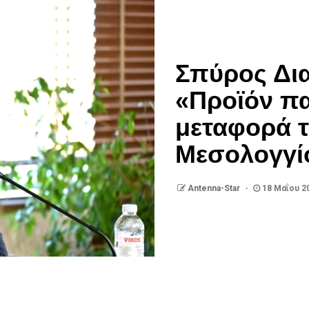
Σπύρος Δι
«Προϊόν π
μεταφορά τ
Μεσολογγί
Antenna-Star
18 Μαΐου 2