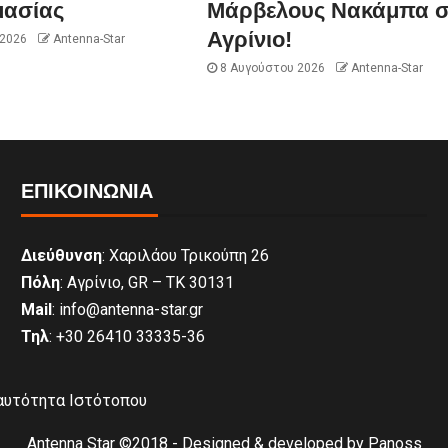
μασίας
Μάρβελους Νακάμπα σ
Αγρίνιο!
 2026
Antenna-Star
8 Αυγούστου 2026
Antenna-Star
ΕΠΙΚΟΙΝΩΝΊΑ
Διεύθυνση
: Χαριλάου Τρικούπη 26
Πόλη
: Αγρίνιο, GR – ΤΚ 30131
Mail
: info@antenna-star.gr
Τηλ
: +30 26410 33335-36
αυτότητα Ιστότοπου
Antenna Star ©2018 - Designed & developed by Panoss