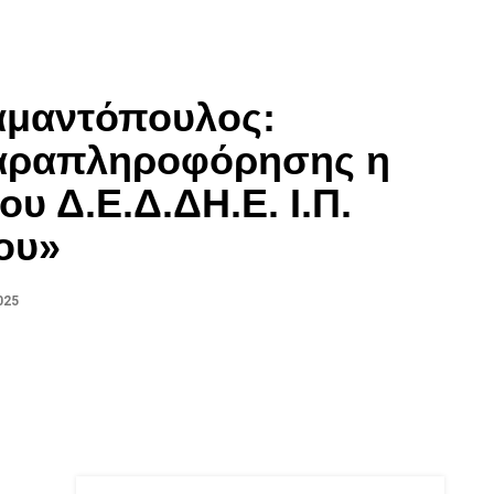
αμαντόπουλος:
αραπληροφόρησης η
ου Δ.Ε.Δ.ΔΗ.Ε. Ι.Π.
ου»
025