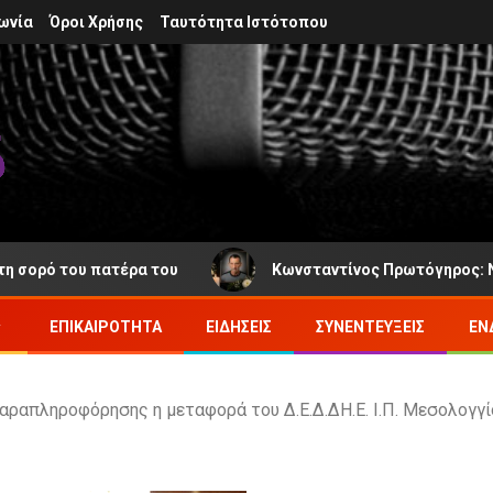
ωνία
Όροι Χρήσης
Ταυτότητα Ιστότοπου
του πατέρα του
Κωνσταντίνος Πρωτόγηρος: Νέα απώλει
ΕΠΙΚΑΙΡΌΤΗΤΑ
ΕΙΔΉΣΕΙΣ
ΣΥΝΕΝΤΕΎΞΕΙΣ
ΕΝ
ραπληροφόρησης η μεταφορά του Δ.Ε.Δ.ΔΗ.Ε. Ι.Π. Μεσολογγί