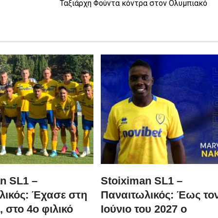
Ταξιάρχη Φούντα κόντρα στον Ολυμπιακό
n SL1 –
Stoiximan SL1 –
λικός: Έχασε στη
Παναιτωλικός: Έως το
, στο 4ο φιλικό
Ιούνιο του 2027 ο